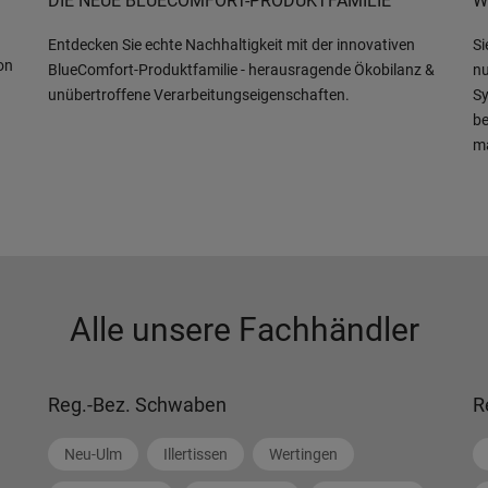
DIE NEUE BLUECOMFORT-PRODUKTFAMILIE
W
Entdecken Sie echte Nachhaltigkeit mit der innovativen
Si
on
BlueComfort-Produktfamilie - herausragende Ökobilanz &
nu
unübertroffene Verarbeitungseigenschaften.
Sy
be
m
Alle unsere Fachhändler
Reg.-Bez. Schwaben
R
Neu-Ulm
Illertissen
Wertingen