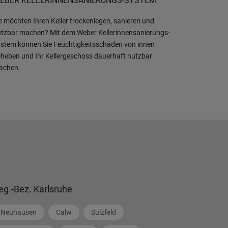
EBER KELLERINNENSANIERUNGS-SYSTEM
e möchten Ihren Keller trockenlegen, sanieren und
tzbar machen? Mit dem Weber Kellerinnensanierungs-
stem können Sie Feuchtigkeitsschäden von innen
heben und Ihr Kellergeschoss dauerhaft nutzbar
achen.
eg.-Bez. Karlsruhe
Neuhausen
Calw
Sulzfeld