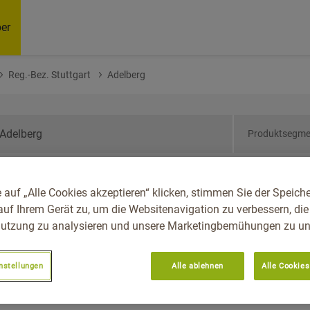
er
Reg.-Bez. Stuttgart
Adelberg
Produktsegme
den-Württemberg, Reg.-
 auf „Alle Cookies akzeptieren“ klicken, stimmen Sie der Speich
rg
auf Ihrem Gerät zu, um die Websitenavigation zu verbessern, die
utzung zu analysieren und unsere Marketingbemühungen zu unt
nstellungen
Alle ablehnen
Alle Cookies
Empfoh