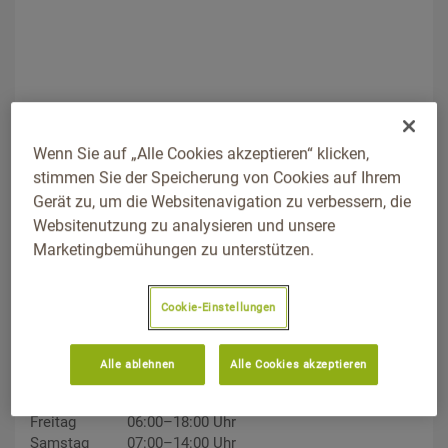
ADDRESS
Wenn Sie auf „Alle Cookies akzeptieren“ klicken,
Am Weidenhof 10, 52525, Heinsberg, Nordrhein-Westfalen
stimmen Sie der Speicherung von Cookies auf Ihrem
Wegbeschreibung
Gerät zu, um die Websitenavigation zu verbessern, die
Websitenutzung zu analysieren und unsere
TELEFON
Marketingbemühungen zu unterstützen.
02452/9630
Cookie-Einstellungen
ÖFFNUNGSZEITEN
Montag
06:00–18:00 Uhr
Dienstag
06:00–18:00 Uhr
Alle ablehnen
Alle Cookies akzeptieren
Mittwoch
06:00–18:00 Uhr
Donnerstag
06:00–18:00 Uhr
Freitag
06:00–18:00 Uhr
Samstag
07:00–14:00 Uhr