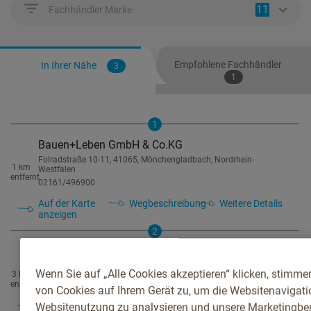
11
Fachhändler Marke
Empfohlene Fachhändler
In Ihrer Nähe
3
1
1
Bauen+Leben GmbH & Co.KG
Folradstraße 10-11, 41065, Mönchengladbach, Nordrhein-
1 km
Westfalen
entfernt
02161/496900
Auf der Karte
Wegbeschreibung
Weitere Details
anzeigen
2
B+M Baustoff + Metall Handels-GmbH
Dohrweg 26, 41066, Mönchengladbach, Nordrhein-Westfalen
Wenn Sie auf „Alle Cookies akzeptieren“ klicken, stimme
3 km
02161/992880
entfernt
von Cookies auf Ihrem Gerät zu, um die Websitenavigatio
Auf der Karte
Wegbeschreibung
Weitere Details
Websitenutzung zu analysieren und unsere Marketingb