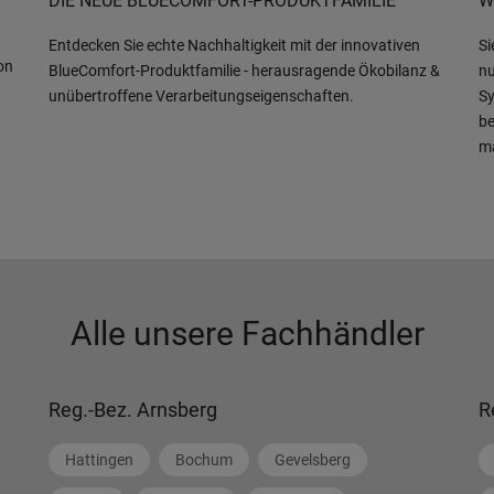
DIE NEUE BLUECOMFORT-PRODUKTFAMILIE
W
Entdecken Sie echte Nachhaltigkeit mit der innovativen
Si
on
BlueComfort-Produktfamilie - herausragende Ökobilanz &
nu
unübertroffene Verarbeitungseigenschaften.
Sy
be
m
Alle unsere Fachhändler
Reg.-Bez. Arnsberg
R
Hattingen
Bochum
Gevelsberg