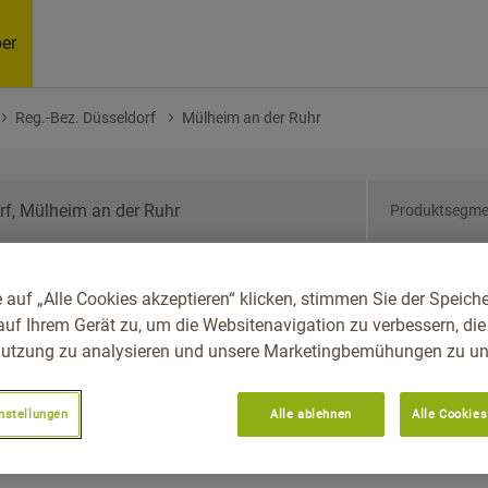
er
Reg.-Bez. Düsseldorf
Mülheim an der Ruhr
Produktsegme
drhein-Westfalen, Reg.-
 auf „Alle Cookies akzeptieren“ klicken, stimmen Sie der Speich
heim An Der Ruhr
auf Ihrem Gerät zu, um die Websitenavigation zu verbessern, die
utzung zu analysieren und unsere Marketingbemühungen zu unt
nstellungen
Alle ablehnen
Alle Cookies
Empfoh