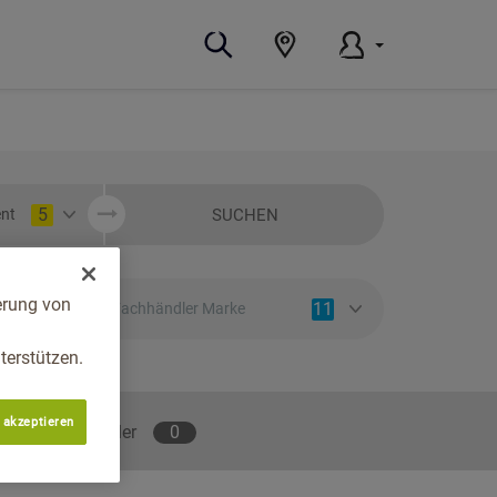
5
SUCHEN
nt
erung von
11
Fachhändler Marke
erstützen.
 akzeptieren
lene Fachhändler
0