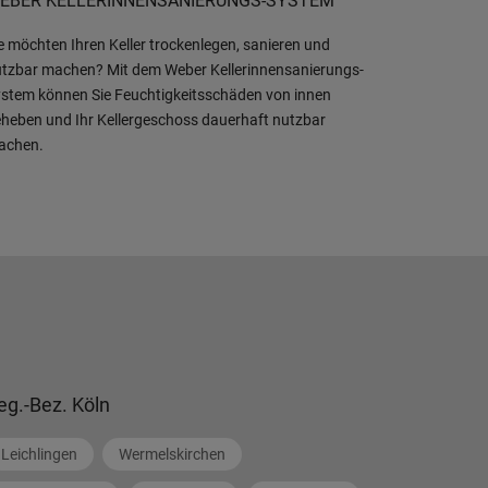
EBER KELLERINNENSANIERUNGS-SYSTEM
e möchten Ihren Keller trockenlegen, sanieren und
tzbar machen? Mit dem Weber Kellerinnensanierungs-
stem können Sie Feuchtigkeitsschäden von innen
heben und Ihr Kellergeschoss dauerhaft nutzbar
achen.
eg.-Bez. Köln
Leichlingen
Wermelskirchen