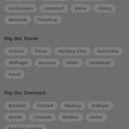
Kirchhundem
Lennestadt
Eslohe
Olsberg
Meschede
Finnentrop
Reg.-Bez. Kassel
Korbach
Fritzlar
Homberg (Efze)
Bad Emstal
Wolfhagen
Baunatal
Alheim
Diemelstadt
Kassel
Reg.-Bez. Darmstadt
Butzbach
Florstadt
Glauburg
Büdingen
Birstein
Limeshain
Nidderau
Karben
Frankfurt Am Main