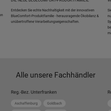
DIE NEUE BLUECOMFORT-PRODUKTFAMILIE
W
Entdecken Sie echte Nachhaltigkeit mit der innovativen
Si
on
BlueComfort-Produktfamilie - herausragende Ökobilanz &
nu
unübertroffene Verarbeitungseigenschaften.
Sy
be
m
Alle unsere Fachhändler
Reg.-Bez. Unterfranken
R
Aschaffenburg
Goldbach