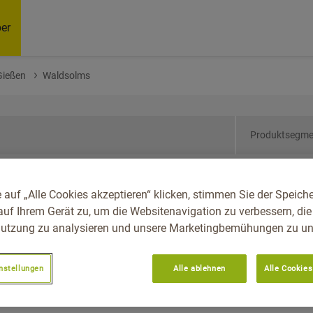
er
Gießen
Waldsolms
Produktsegme
sen, Reg.-Bez. Gießen,
 auf „Alle Cookies akzeptieren“ klicken, stimmen Sie der Speich
auf Ihrem Gerät zu, um die Websitenavigation zu verbessern, die
utzung zu analysieren und unsere Marketingbemühungen zu unt
nstellungen
Alle ablehnen
Alle Cookies
Empfoh