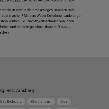
EBER KELLERINNENSANIERUNGS-SYSTEM
e möchten Ihren Keller trockenlegen, sanieren und
tzbar machen? Mit dem Weber Kellerinnensanierungs-
stem können Sie Feuchtigkeitsschäden von innen
heben und Ihr Kellergeschoss dauerhaft nutzbar
achen.
eg.-Bez. Arnsberg
Bad Berleburg
Kirchhundem
Olpe