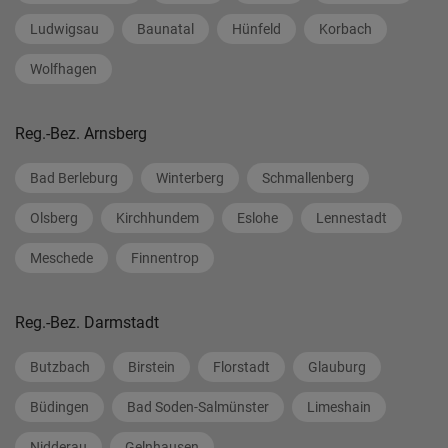
Ludwigsau
Baunatal
Hünfeld
Korbach
Wolfhagen
Reg.-Bez. Arnsberg
Bad Berleburg
Winterberg
Schmallenberg
Olsberg
Kirchhundem
Eslohe
Lennestadt
Meschede
Finnentrop
Reg.-Bez. Darmstadt
Butzbach
Birstein
Florstadt
Glauburg
Büdingen
Bad Soden-Salmünster
Limeshain
Nidderau
Gelnhausen