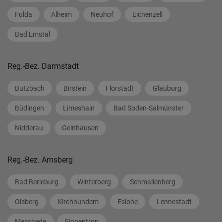
Fulda
Alheim
Neuhof
Eichenzell
Bad Emstal
Reg.-Bez. Darmstadt
Butzbach
Birstein
Florstadt
Glauburg
Büdingen
Limeshain
Bad Soden-Salmünster
Nidderau
Gelnhausen
Reg.-Bez. Arnsberg
Bad Berleburg
Winterberg
Schmallenberg
Olsberg
Kirchhundem
Eslohe
Lennestadt
Meschede
Finnentrop