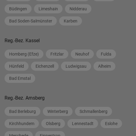
Büdingen
Limeshain
Nidderau
Bad Soden-Salmünster
Karben
Reg.-Bez. Kassel
Homberg (Efze)
Fritzlar
Neuhof
Fulda
Hünfeld
Eichenzell
Ludwigsau
Alheim
Bad Emstal
Reg.-Bez. Arnsberg
Bad Berleburg
Winterberg
Schmallenberg
Kirchhundem
Olsberg
Lennestadt
Eslohe
Meschede
Finnentrop