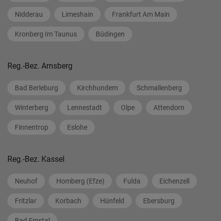
Nidderau
Limeshain
Frankfurt Am Main
Kronberg Im Taunus
Büdingen
Reg.-Bez. Arnsberg
Bad Berleburg
Kirchhundem
Schmallenberg
Winterberg
Lennestadt
Olpe
Attendorn
Finnentrop
Eslohe
Reg.-Bez. Kassel
Neuhof
Homberg (Efze)
Fulda
Eichenzell
Fritzlar
Korbach
Hünfeld
Ebersburg
Bad Emstal