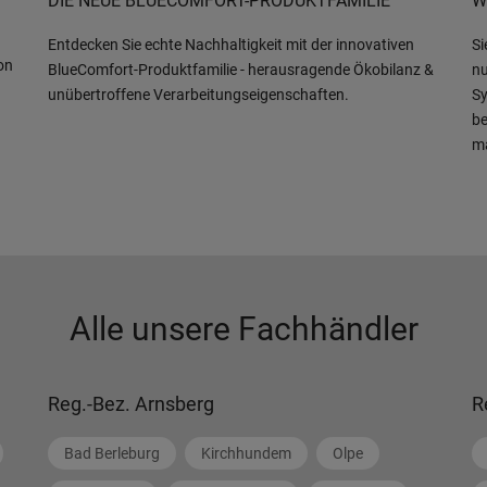
DIE NEUE BLUECOMFORT-PRODUKTFAMILIE
W
Entdecken Sie echte Nachhaltigkeit mit der innovativen
Si
on
BlueComfort-Produktfamilie - herausragende Ökobilanz &
nu
unübertroffene Verarbeitungseigenschaften.
Sy
be
m
Alle unsere Fachhändler
Reg.-Bez. Arnsberg
R
Bad Berleburg
Kirchhundem
Olpe