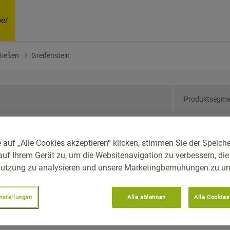
er
Gießen
Greifenstein
Produktsegme
sen, Reg.-Bez. Gießen,
 auf „Alle Cookies akzeptieren“ klicken, stimmen Sie der Speich
auf Ihrem Gerät zu, um die Websitenavigation zu verbessern, die
utzung zu analysieren und unsere Marketingbemühungen zu unt
nstellungen
Alle ablehnen
Alle Cookies
Empfoh