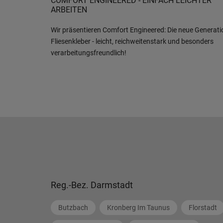
COMFORT ENGINEERED - EINFACH LEICHTER
ARBEITEN
Wir präsentieren Comfort Engineered: Die neue Generati
Fliesenkleber - leicht, reichweitenstark und besonders
verarbeitungsfreundlich!
Reg.-Bez. Darmstadt
Butzbach
Kronberg Im Taunus
Florstadt