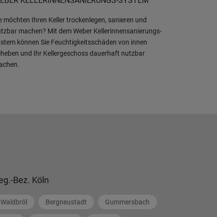
EBER KELLERINNENSANIERUNGS-SYSTEM
e möchten Ihren Keller trockenlegen, sanieren und
tzbar machen? Mit dem Weber Kellerinnensanierungs-
stem können Sie Feuchtigkeitsschäden von innen
heben und Ihr Kellergeschoss dauerhaft nutzbar
achen.
eg.-Bez. Köln
Waldbröl
Bergneustadt
Gummersbach