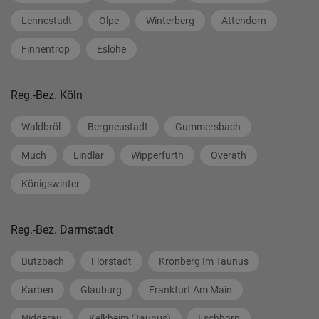
Lennestadt
Olpe
Winterberg
Attendorn
Finnentrop
Eslohe
Reg.-Bez. Köln
Waldbröl
Bergneustadt
Gummersbach
Much
Lindlar
Wipperfürth
Overath
Königswinter
Reg.-Bez. Darmstadt
Butzbach
Florstadt
Kronberg Im Taunus
Karben
Glauburg
Frankfurt Am Main
Nidderau
Kelkheim (Taunus)
Eschborn