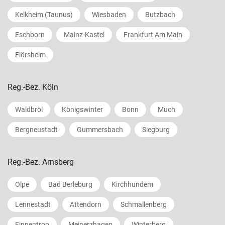
Kelkheim (Taunus)
Wiesbaden
Butzbach
Eschborn
Mainz-Kastel
Frankfurt Am Main
Flörsheim
Reg.-Bez. Köln
Waldbröl
Königswinter
Bonn
Much
Bergneustadt
Gummersbach
Siegburg
Reg.-Bez. Arnsberg
Olpe
Bad Berleburg
Kirchhundem
Lennestadt
Attendorn
Schmallenberg
Finnentrop
Meinerzhagen
Winterberg