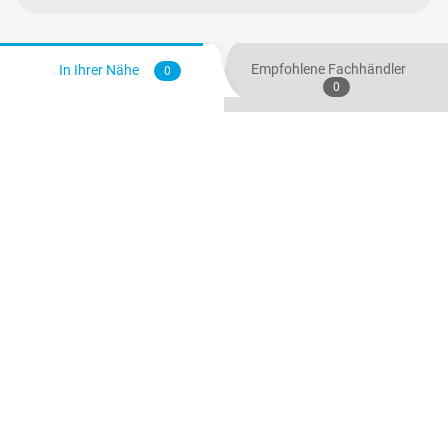
Empfohlene Fachhändler
In Ihrer Nähe
0
0