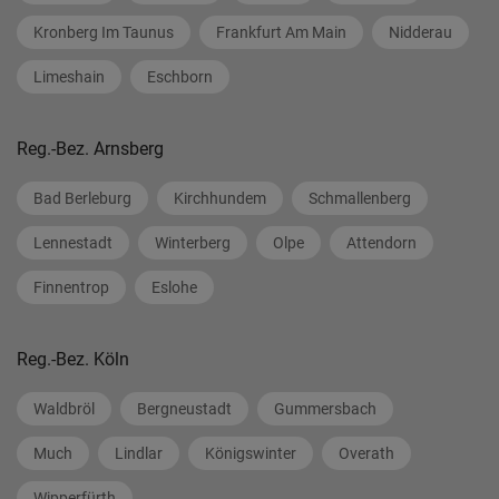
Kronberg Im Taunus
Frankfurt Am Main
Nidderau
Limeshain
Eschborn
Reg.-Bez. Arnsberg
Bad Berleburg
Kirchhundem
Schmallenberg
Lennestadt
Winterberg
Olpe
Attendorn
Finnentrop
Eslohe
Reg.-Bez. Köln
Waldbröl
Bergneustadt
Gummersbach
Much
Lindlar
Königswinter
Overath
Wipperfürth