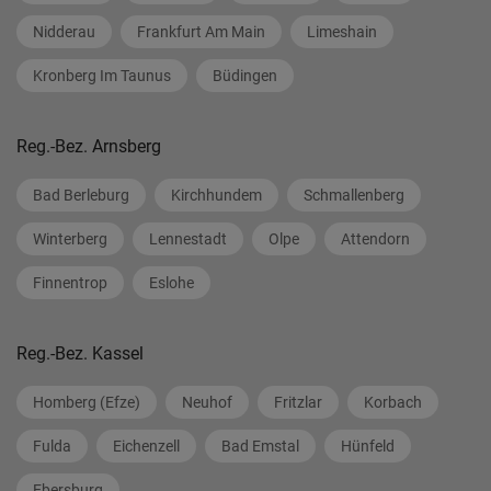
Nidderau
Frankfurt Am Main
Limeshain
Kronberg Im Taunus
Büdingen
Reg.-Bez. Arnsberg
Bad Berleburg
Kirchhundem
Schmallenberg
Winterberg
Lennestadt
Olpe
Attendorn
Finnentrop
Eslohe
Reg.-Bez. Kassel
Homberg (Efze)
Neuhof
Fritzlar
Korbach
Fulda
Eichenzell
Bad Emstal
Hünfeld
Ebersburg