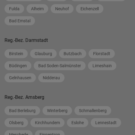
Fulda
Alheim
Neuhof
Eichenzell
Bad Emstal
Reg.-Bez. Darmstadt
Birstein
Glauburg
Butzbach
Florstadt
Büdingen
Bad Soden-Salmünster
Limeshain
Gelnhausen
Nidderau
Reg.-Bez. Arnsberg
Bad Berleburg
Winterberg
Schmallenberg
Olsberg
Kirchhundem
Eslohe
Lennestadt
Meschede
Finnentrop