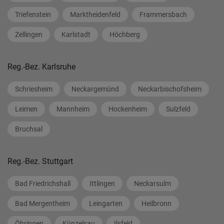
Triefenstein
Marktheidenfeld
Frammersbach
Zellingen
Karlstadt
Höchberg
Reg.-Bez. Karlsruhe
Schriesheim
Neckargemünd
Neckarbischofsheim
Leimen
Mannheim
Hockenheim
Sulzfeld
Bruchsal
Reg.-Bez. Stuttgart
Bad Friedrichshall
Ittlingen
Neckarsulm
Bad Mergentheim
Leingarten
Heilbronn
Öhringen
Künzelsau
Ilsfeld