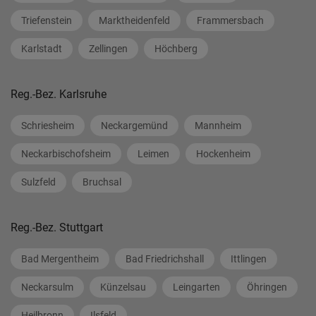
Triefenstein
Marktheidenfeld
Frammersbach
Karlstadt
Zellingen
Höchberg
Reg.-Bez. Karlsruhe
Schriesheim
Neckargemünd
Mannheim
Neckarbischofsheim
Leimen
Hockenheim
Sulzfeld
Bruchsal
Reg.-Bez. Stuttgart
Bad Mergentheim
Bad Friedrichshall
Ittlingen
Neckarsulm
Künzelsau
Leingarten
Öhringen
Heilbronn
Ilsfeld