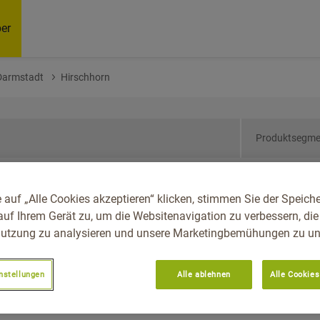
er
Darmstadt
Hirschhorn
Produktsegme
sen, Reg.-Bez.
 auf „Alle Cookies akzeptieren“ klicken, stimmen Sie der Speich
rn
auf Ihrem Gerät zu, um die Websitenavigation zu verbessern, die
utzung zu analysieren und unsere Marketingbemühungen zu unt
nstellungen
Alle ablehnen
Alle Cookies
Empfoh