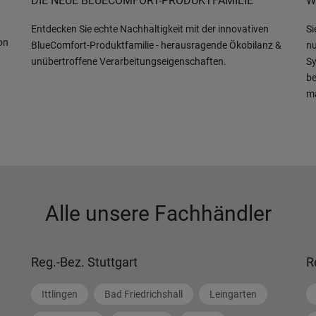
DIE NEUE BLUECOMFORT-PRODUKTFAMILIE
W
Entdecken Sie echte Nachhaltigkeit mit der innovativen
Si
on
BlueComfort-Produktfamilie - herausragende Ökobilanz &
nu
unübertroffene Verarbeitungseigenschaften.
Sy
be
m
Alle unsere Fachhändler
Reg.-Bez. Stuttgart
R
Ittlingen
Bad Friedrichshall
Leingarten