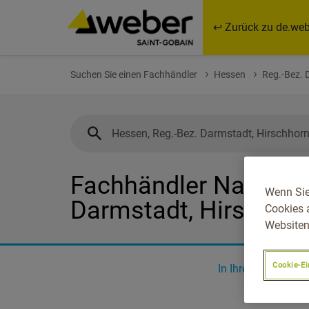
↩ Zurück zu de.web
Suchen Sie einen Fachhändler
Hessen
Reg.-Bez. 
Fachhändler Nahe Hes
Wenn Sie
Darmstadt, Hirschho
Cookies 
Websiten
Cookie-Ei
In Ihrer Nähe
0