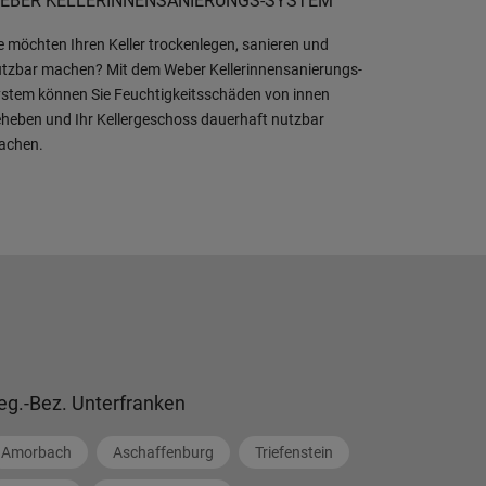
EBER KELLERINNENSANIERUNGS-SYSTEM
e möchten Ihren Keller trockenlegen, sanieren und
tzbar machen? Mit dem Weber Kellerinnensanierungs-
stem können Sie Feuchtigkeitsschäden von innen
heben und Ihr Kellergeschoss dauerhaft nutzbar
achen.
eg.-Bez. Unterfranken
Amorbach
Aschaffenburg
Triefenstein