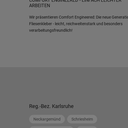
COMFORT ENGINEERED - EINFACH LEICHTER
ARBEITEN
Wir präsentieren Comfort Engineered: Die neue Generati
Fliesenkleber - leicht, reichweitenstark und besonders
verarbeitungsfreundlich!
Reg.-Bez. Karlsruhe
Neckargemünd
Schriesheim