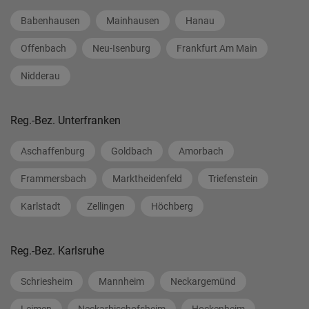
Babenhausen
Mainhausen
Hanau
Offenbach
Neu-Isenburg
Frankfurt Am Main
Nidderau
Reg.-Bez. Unterfranken
Aschaffenburg
Goldbach
Amorbach
Frammersbach
Marktheidenfeld
Triefenstein
Karlstadt
Zellingen
Höchberg
Reg.-Bez. Karlsruhe
Schriesheim
Mannheim
Neckargemünd
Leimen
Neckarbischofsheim
Hockenheim