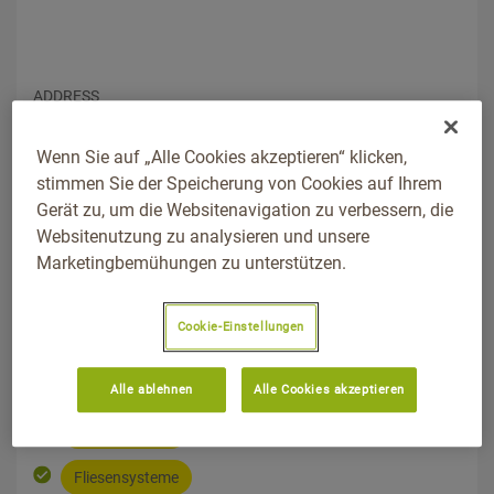
ADDRESS
Darmstaedter Straße 37, 64832, Babenhausen, Hessen
Wegbeschreibung
Wenn Sie auf „Alle Cookies akzeptieren“ klicken,
stimmen Sie der Speicherung von Cookies auf Ihrem
TELEFON
Gerät zu, um die Websitenavigation zu verbessern, die
06073/60040
Websitenutzung zu analysieren und unsere
Marketingbemühungen zu unterstützen.
WEBSEITE
www.a-oe.de
Cookie-Einstellungen
PRODUKTSEGMENT
Bautenschutzsysteme
Alle ablehnen
Alle Cookies akzeptieren
Bodensysteme
Fliesensysteme