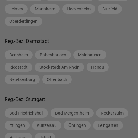
Leimen
Mannheim
Hockenheim
Sulzfeld
Oberderdingen
Reg.-Bez. Darmstadt
Bensheim
Babenhausen
Mainhausen
Riedstadt
Stockstadt Am Rhein
Hanau
Neu-Isenburg
Offenbach
Reg.-Bez. Stuttgart
Bad Friedrichshall
Bad Mergentheim
Neckarsulm
Ittlingen
Künzelsau
Öhringen
Leingarten
Heilbronn
Ilsfeld