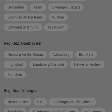
Gerstetten
Aalen
Ellwangen (Jagst)
Böbingen An Der Rems
Kuchen
Schwäbisch Gmünd
Crailsheim
Reg.-Bez. Oberbayern
Neuburg An Der Donau
Adelschlag
Eichstätt
Ingolstadt
Landsberg Am Lech
Schweitenkirchen
München
Reg.-Bez. Tübingen
Nerenstetten
Ulm
Laichingen Machtolsheim
Tannheim
Steinhausen An Der Rottum
Münsingen