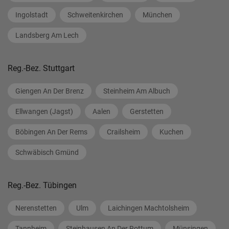
Ingolstadt
Schweitenkirchen
München
Landsberg Am Lech
Reg.-Bez. Stuttgart
Giengen An Der Brenz
Steinheim Am Albuch
Ellwangen (Jagst)
Aalen
Gerstetten
Böbingen An Der Rems
Crailsheim
Kuchen
Schwäbisch Gmünd
Reg.-Bez. Tübingen
Nerenstetten
Ulm
Laichingen Machtolsheim
Tannheim
Steinhausen An Der Rottum
Münsingen