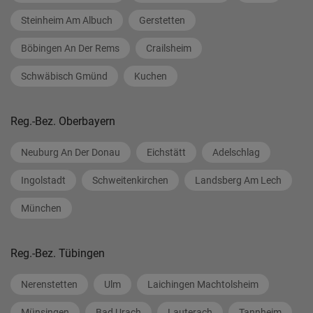
Steinheim Am Albuch
Gerstetten
Böbingen An Der Rems
Crailsheim
Schwäbisch Gmünd
Kuchen
Reg.-Bez. Oberbayern
Neuburg An Der Donau
Eichstätt
Adelschlag
Ingolstadt
Schweitenkirchen
Landsberg Am Lech
München
Reg.-Bez. Tübingen
Nerenstetten
Ulm
Laichingen Machtolsheim
Münsingen
Bad Urach
Lauterach
Tannheim