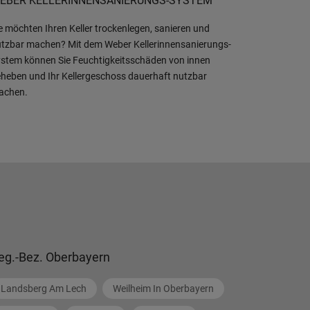
EBER KELLERINNENSANIERUNGS-SYSTEM
e möchten Ihren Keller trockenlegen, sanieren und
tzbar machen? Mit dem Weber Kellerinnensanierungs-
stem können Sie Feuchtigkeitsschäden von innen
heben und Ihr Kellergeschoss dauerhaft nutzbar
achen.
eg.-Bez. Oberbayern
Landsberg Am Lech
Weilheim In Oberbayern