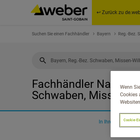
↩ Zurück zu de.web
Suchen Sie einen Fachhändler
Bayern
Reg.-Bez.
Fachhändler Nahe Bay
Wenn Sie
Schwaben, Missen-W
Cookies 
Websiten
Cookie-Ei
In Ihrer Nähe
0