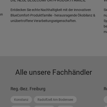
DIE NEUE BLUECOMFORT-PRODUKTFAMILIE
W
Entdecken Sie echte Nachhaltigkeit mit der innovativen
Si
on
BlueComfort-Produktfamilie - herausragende Ökobilanz &
nu
unübertroffene Verarbeitungseigenschaften.
Sy
be
m
Alle unsere Fachhändler
Reg.-Bez. Freiburg
R
Konstanz
Radolfzell Am Bodensee