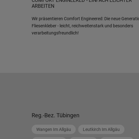
COMFORT ENGINEERED - EINFACH LEICHTER
ARBEITEN
Wir präsentieren Comfort Engineered: Die neue Generati
Fliesenkleber - leicht, reichweitenstark und besonders
verarbeitungsfreundlich!
Reg.-Bez. Tübingen
Wangen Im Allgäu
Leutkirch Im Allgäu