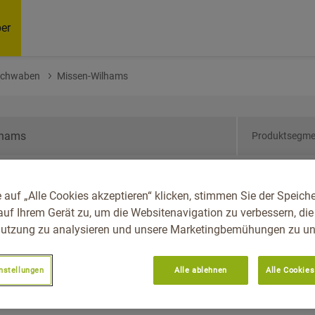
er
 Schwaben
Missen-Wilhams
Produktsegme
ern, Reg.-Bez.
 auf „Alle Cookies akzeptieren“ klicken, stimmen Sie der Speich
ilhams
auf Ihrem Gerät zu, um die Websitenavigation zu verbessern, die
utzung zu analysieren und unsere Marketingbemühungen zu unt
nstellungen
Alle ablehnen
Alle Cookies
Empfoh