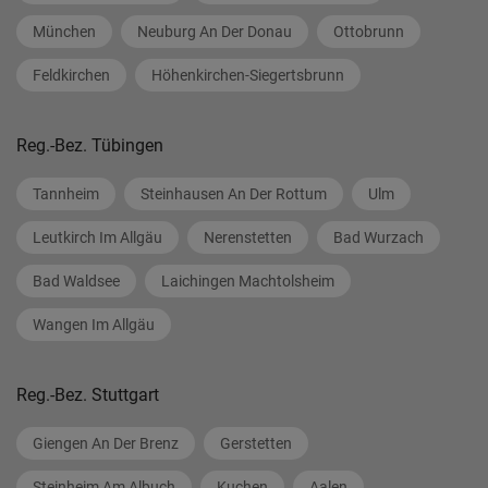
München
Neuburg An Der Donau
Ottobrunn
Feldkirchen
Höhenkirchen-Siegertsbrunn
Reg.-Bez. Tübingen
Tannheim
Steinhausen An Der Rottum
Ulm
Leutkirch Im Allgäu
Nerenstetten
Bad Wurzach
Bad Waldsee
Laichingen Machtolsheim
Wangen Im Allgäu
Reg.-Bez. Stuttgart
Giengen An Der Brenz
Gerstetten
Steinheim Am Albuch
Kuchen
Aalen