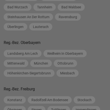
Bad Wurzach
Tannheim
Bad Waldsee
Steinhausen An Der Rottum
Ravensburg
Überlingen
Lauterach
Reg.-Bez. Oberbayern
Landsberg Am Lech
Weilheim In Oberbayern
Mittenwald
München
Ottobrunn
Höhenkirchen-Siegertsbrunn
Miesbach
Reg.-Bez. Freiburg
Konstanz
Radolfzell Am Bodensee
Stockach
Öhningen
Singen
Tuttlingen
Immendingen