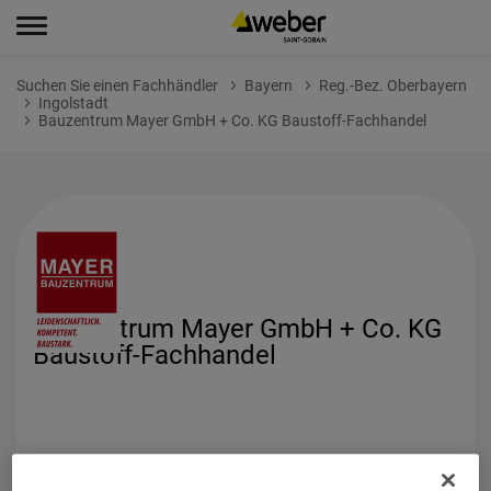
Suchen Sie einen Fachhändler
Bayern
Reg.-Bez. Oberbayern
Ingolstadt
Bauzentrum Mayer GmbH + Co. KG Baustoff-Fachhandel
Bauzentrum Mayer GmbH + Co. KG
Baustoff-Fachhandel