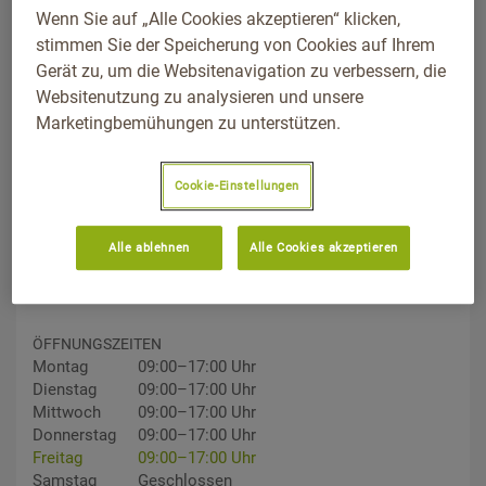
Wenn Sie auf „Alle Cookies akzeptieren“ klicken,
stimmen Sie der Speicherung von Cookies auf Ihrem
Gerät zu, um die Websitenavigation zu verbessern, die
Websitenutzung zu analysieren und unsere
Marketingbemühungen zu unterstützen.
ADDRESS
Cookie-Einstellungen
Siemensstraße 1, 85055, Ingolstadt, Bayern
Wegbeschreibung
Alle ablehnen
Alle Cookies akzeptieren
TELEFON
0841/95440
ÖFFNUNGSZEITEN
Montag
09:00–17:00 Uhr
Dienstag
09:00–17:00 Uhr
Mittwoch
09:00–17:00 Uhr
Donnerstag
09:00–17:00 Uhr
Freitag
09:00–17:00 Uhr
Samstag
Geschlossen