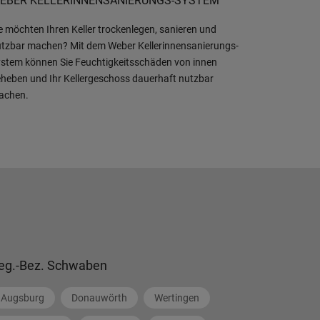
EBER KELLERINNENSANIERUNGS-SYSTEM
e möchten Ihren Keller trockenlegen, sanieren und
tzbar machen? Mit dem Weber Kellerinnensanierungs-
stem können Sie Feuchtigkeitsschäden von innen
heben und Ihr Kellergeschoss dauerhaft nutzbar
achen.
eg.-Bez. Schwaben
Augsburg
Donauwörth
Wertingen