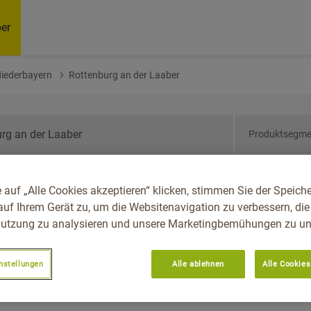
er
Niederbayern
Rottenburg an der Laaber
Produktsegme
ern, Reg.-Bez.
 auf „Alle Cookies akzeptieren“ klicken, stimmen Sie der Speich
burg An Der Laaber
auf Ihrem Gerät zu, um die Websitenavigation zu verbessern, die
utzung zu analysieren und unsere Marketingbemühungen zu unt
nstellungen
Alle ablehnen
Alle Cookies
Empfoh