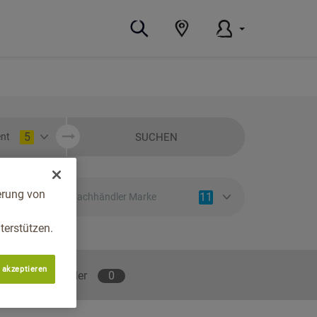
5
SUCHEN
nt
erung von
11
Fachhändler Marke
erstützen.
 akzeptieren
lene Fachhändler
0