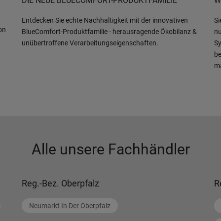
DIE NEUE BLUECOMFORT-PRODUKTFAMILIE
W
Entdecken Sie echte Nachhaltigkeit mit der innovativen
Si
on
BlueComfort-Produktfamilie - herausragende Ökobilanz &
nu
unübertroffene Verarbeitungseigenschaften.
Sy
be
m
Alle unsere Fachhändler
Reg.-Bez. Oberpfalz
R
Neumarkt In Der Oberpfalz