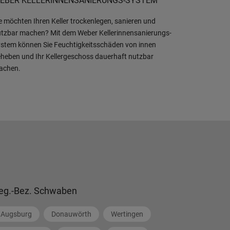
EBER KELLERINNENSANIERUNGS-SYSTEM
e möchten Ihren Keller trockenlegen, sanieren und
tzbar machen? Mit dem Weber Kellerinnensanierungs-
stem können Sie Feuchtigkeitsschäden von innen
heben und Ihr Kellergeschoss dauerhaft nutzbar
achen.
eg.-Bez. Schwaben
Augsburg
Donauwörth
Wertingen