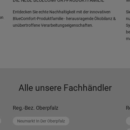
DIE NEUE BLUECOMFORT-PRODUKTFAMILIE
W
Entdecken Sie echte Nachhaltigkeit mit der innovativen
Si
on
BlueComfort-Produktfamilie - herausragende Ökobilanz &
nu
unübertroffene Verarbeitungseigenschaften.
Sy
be
m
Alle unsere Fachhändler
Reg.-Bez. Oberpfalz
R
Neumarkt In Der Oberpfalz