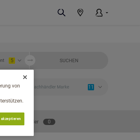
5
SUCHEN
nt
erung von
11
Fachhändler Marke
erstützen.
 akzeptieren
lene Fachhändler
0