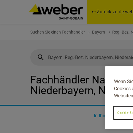
↩ Zurück zu de.web
Suchen Sie einen Fachhändler
Bayern
Reg.-Bez. 
Fachhändler Nahe Bay
Wenn Sie
Niederbayern, Nieder
Cookies 
Websiten
Cookie-Ei
In Ihrer Nähe
0