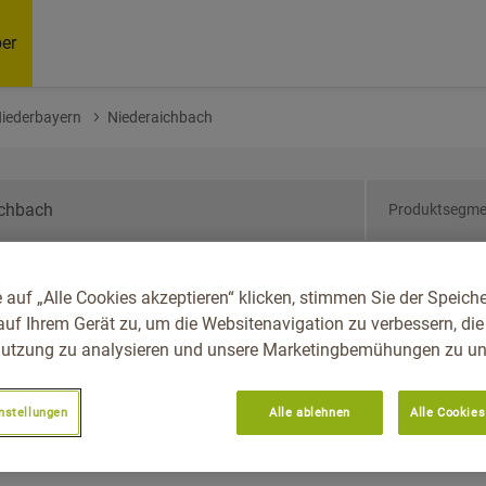
er
Niederbayern
Niederaichbach
Produktsegme
ern, Reg.-Bez.
 auf „Alle Cookies akzeptieren“ klicken, stimmen Sie der Speich
aichbach
auf Ihrem Gerät zu, um die Websitenavigation zu verbessern, die
utzung zu analysieren und unsere Marketingbemühungen zu unt
nstellungen
Alle ablehnen
Alle Cookies
Empfoh