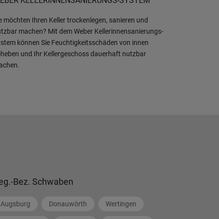
EBER KELLERINNENSANIERUNGS-SYSTEM
e möchten Ihren Keller trockenlegen, sanieren und
tzbar machen? Mit dem Weber Kellerinnensanierungs-
stem können Sie Feuchtigkeitsschäden von innen
heben und Ihr Kellergeschoss dauerhaft nutzbar
achen.
eg.-Bez. Schwaben
Augsburg
Donauwörth
Wertingen