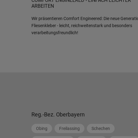
COMFORT ENGINEERED - EINFACH LEICHTER
ARBEITEN
Wir präsentieren Comfort Engineered: Die neue Generati
Fliesenkleber - leicht, reichweitenstark und besonders
verarbeitungsfreundlich!
Reg.-Bez. Oberbayern
Obing
Freilassing
Schechen