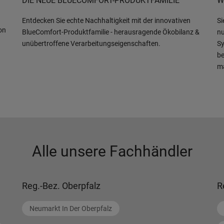
DIE NEUE BLUECOMFORT-PRODUKTFAMILIE
W
Entdecken Sie echte Nachhaltigkeit mit der innovativen
Si
on
BlueComfort-Produktfamilie - herausragende Ökobilanz &
nu
unübertroffene Verarbeitungseigenschaften.
Sy
be
m
Alle unsere Fachhändler
Reg.-Bez. Oberpfalz
R
Neumarkt In Der Oberpfalz