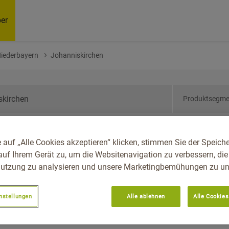
er
Niederbayern
Johanniskirchen
Produktsegme
ern, Reg.-Bez.
 auf „Alle Cookies akzeptieren“ klicken, stimmen Sie der Speich
iskirchen
auf Ihrem Gerät zu, um die Websitenavigation zu verbessern, die
utzung zu analysieren und unsere Marketingbemühungen zu unt
nstellungen
Alle ablehnen
Alle Cookies
Empfoh