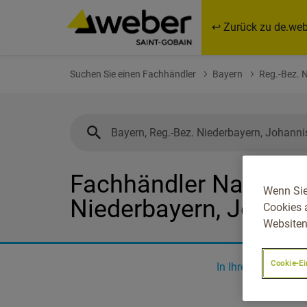
↩ Zurück zu de.web
Suchen Sie einen Fachhändler
Bayern
Reg.-Bez. 
Fachhändler Nahe Bay
Wenn Sie
Niederbayern, Johann
Cookies 
Websiten
Cookie-Ei
In Ihrer Nähe
0