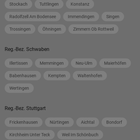
Stockach
Tuttlingen
Konstanz
Radolfzell Am Bodensee
Immendingen
Singen
Trossingen
Öhningen
Zimmern Ob Rottweil
Reg.-Bez. Schwaben
Illertissen
Memmingen
Neu-Ulm
Maierhöfen
Babenhausen
Kempten
Waltenhofen
Wertingen
Reg.-Bez. Stuttgart
Frickenhausen
Nürtingen
Aichtal
Bondorf
Kirchheim Unter Teck
Weil Im Schönbuch