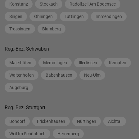
Konstanz
Stockach
Radolfzell Am Bodensee
Singen
Öhningen
Tuttlingen
Immendingen
Trossingen
Blumberg
Reg.-Bez. Schwaben
Maierhöfen
Memmingen
Illertissen
Kempten
Waltenhofen
Babenhausen
Neu-Ulm
Augsburg
Reg.-Bez. Stuttgart
Bondorf
Frickenhausen
Nürtingen
Aichtal
Weil Im Schönbuch
Herrenberg