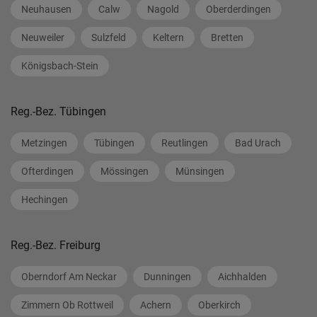
Neuhausen
Calw
Nagold
Oberderdingen
Neuweiler
Sulzfeld
Keltern
Bretten
Königsbach-Stein
Reg.-Bez. Tübingen
Metzingen
Tübingen
Reutlingen
Bad Urach
Ofterdingen
Mössingen
Münsingen
Hechingen
Reg.-Bez. Freiburg
Oberndorf Am Neckar
Dunningen
Aichhalden
Zimmern Ob Rottweil
Achern
Oberkirch