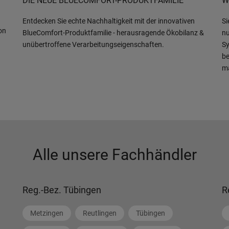
DIE NEUE BLUECOMFORT-PRODUKTFAMILIE
W
Entdecken Sie echte Nachhaltigkeit mit der innovativen
Si
on
BlueComfort-Produktfamilie - herausragende Ökobilanz &
nu
unübertroffene Verarbeitungseigenschaften.
Sy
be
m
Alle unsere Fachhändler
Reg.-Bez. Tübingen
R
Metzingen
Reutlingen
Tübingen