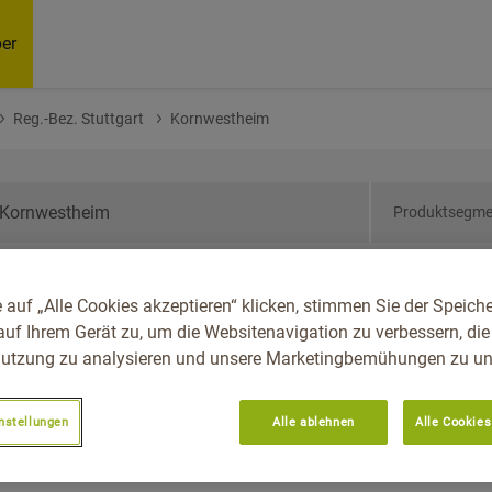
er
Reg.-Bez. Stuttgart
Kornwestheim
Produktsegme
den-Württemberg, Reg.-
 auf „Alle Cookies akzeptieren“ klicken, stimmen Sie der Speich
westheim
auf Ihrem Gerät zu, um die Websitenavigation zu verbessern, die
utzung zu analysieren und unsere Marketingbemühungen zu unt
nstellungen
Alle ablehnen
Alle Cookies
Empfoh