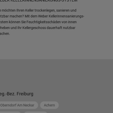
EBER KELLERINNENSANIERUNGS-SYSTEM
e möchten Ihren Keller trockenlegen, sanieren und
tzbar machen? Mit dem Weber Kellerinnensanierungs-
stem können Sie Feuchtigkeitsschäden von innen
heben und Ihr Kellergeschoss dauerhaft nutzbar
achen.
eg.-Bez. Freiburg
Oberndorf Am Neckar
Achern