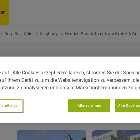
er
Reg.-Bez. Köln
Siegburg
Henrich Baustoffzentrum GmbH & Co.
stoffzentrum GmbH & Co. K
 auf „Alle Cookies akzeptieren“ klicken, stimmen Sie der Speich
auf Ihrem Gerät zu, um die Websitenavigation zu verbessern, die
utzung zu analysieren und unsere Marketingbemühungen zu unt
nstellungen
Alle ablehnen
Alle Cookies
50.80
Unsere bei diesem Fachhändler erhä