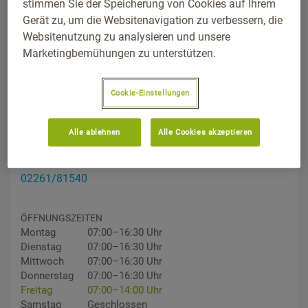
stimmen Sie der Speicherung von Cookies auf Ihrem
Gerät zu, um die Websitenavigation zu verbessern, die
Websitenutzung zu analysieren und unsere
Marketingbemühungen zu unterstützen.
Cookie-Einstellungen
ADDRESS
Hardtstr. 2a, 51643, Gummersbach, Nordrhein-Westfalen
Alle ablehnen
Alle Cookies akzeptieren
Wegbeschreibung
TELEFON
02261/81540
ÖFFNUNGSZEITEN
Montag
07:00–16:30 Uhr
Dienstag
07:00–16:30 Uhr
Mittwoch
07:00–16:30 Uhr
Donnerstag
07:00–16:30 Uhr
Freitag
07:00–14:00 Uhr
Samstag
Geschlossen