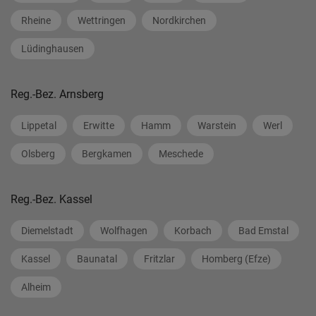
Rheine
Wettringen
Nordkirchen
Lüdinghausen
Reg.-Bez. Arnsberg
Lippetal
Erwitte
Hamm
Warstein
Werl
Olsberg
Bergkamen
Meschede
Reg.-Bez. Kassel
Diemelstadt
Wolfhagen
Korbach
Bad Emstal
Kassel
Baunatal
Fritzlar
Homberg (Efze)
Alheim