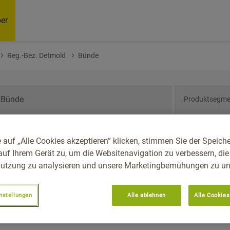
er
Reg.-Bez. Detmold
Bünde
Produktsegme
drhein-Westfalen, Reg.-
 auf „Alle Cookies akzeptieren“ klicken, stimmen Sie der Speich
auf Ihrem Gerät zu, um die Websitenavigation zu verbessern, die
utzung zu analysieren und unsere Marketingbemühungen zu unt
nstellungen
Alle ablehnen
Alle Cookies
Empfoh