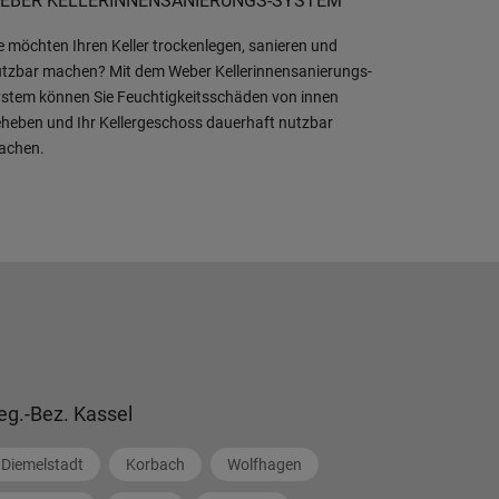
EBER KELLERINNENSANIERUNGS-SYSTEM
e möchten Ihren Keller trockenlegen, sanieren und
tzbar machen? Mit dem Weber Kellerinnensanierungs-
stem können Sie Feuchtigkeitsschäden von innen
heben und Ihr Kellergeschoss dauerhaft nutzbar
achen.
eg.-Bez. Kassel
Diemelstadt
Korbach
Wolfhagen