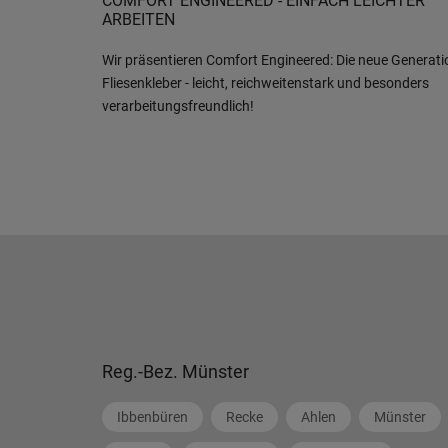
COMFORT ENGINEERED - EINFACH LEICHTER
ARBEITEN
Wir präsentieren Comfort Engineered: Die neue Generati
Fliesenkleber - leicht, reichweitenstark und besonders
verarbeitungsfreundlich!
Reg.-Bez. Münster
Ibbenbüren
Recke
Ahlen
Münster