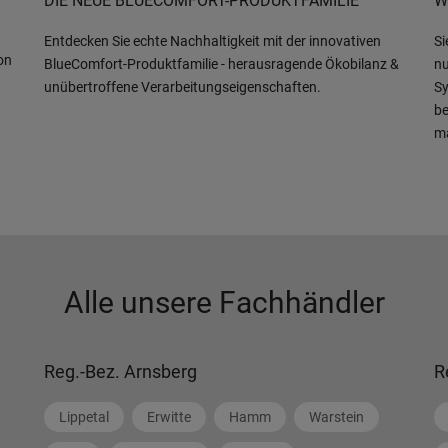
DIE NEUE BLUECOMFORT-PRODUKTFAMILIE
W
Entdecken Sie echte Nachhaltigkeit mit der innovativen
Si
on
BlueComfort-Produktfamilie - herausragende Ökobilanz &
nu
unübertroffene Verarbeitungseigenschaften.
Sy
be
m
Alle unsere Fachhändler
Reg.-Bez. Arnsberg
R
Lippetal
Erwitte
Hamm
Warstein