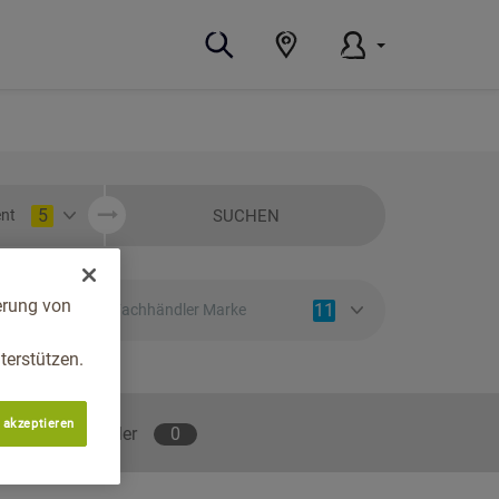
5
SUCHEN
nt
erung von
11
Fachhändler Marke
erstützen.
 akzeptieren
lene Fachhändler
0