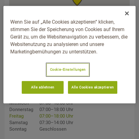
Wenn Sie auf „Alle Cookies akzeptieren“ klicken,
stimmen Sie der Speicherung von Cookies auf Ihrem
ADDRESS
Gerät zu, um die Websitenavigation zu verbessern, die
Mendener Straße 60, 58675, Hemer, Nordrhein-Westfalen
Websitenutzung zu analysieren und unsere
Wegbeschreibung
Marketingbemühungen zu unterstützen.
TELEFON
02372/50543
Cookie-Einstellungen
ÖFFNUNGSZEITEN
Alle ablehnen
Alle Cookies akzeptieren
Montag
07:00–18:00 Uhr
Dienstag
07:00–18:00 Uhr
Mittwoch
07:00–18:00 Uhr
Donnerstag
07:00–18:00 Uhr
Freitag
07:00–18:00 Uhr
Samstag
07:30–14:00 Uhr
Sonntag
Geschlossen