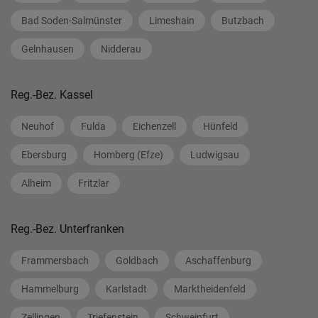
Bad Soden-Salmünster
Limeshain
Butzbach
Gelnhausen
Nidderau
Reg.-Bez. Kassel
Neuhof
Fulda
Eichenzell
Hünfeld
Ebersburg
Homberg (Efze)
Ludwigsau
Alheim
Fritzlar
Reg.-Bez. Unterfranken
Frammersbach
Goldbach
Aschaffenburg
Hammelburg
Karlstadt
Marktheidenfeld
Zellingen
Triefenstein
Schweinfurt