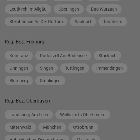
Leutkirch Im Allgäu
Überlingen
Bad Wurzach
Steinhausen An Der Rottum
Sauldorf
Tannheim
Reg.-Bez. Freiburg
Konstanz
Radolfzell Am Bodensee
Stockach
Öhningen
Singen
Tuttlingen
Immendingen
Blumberg
Stühlingen
Reg.-Bez. Oberbayern
Landsberg Am Lech
Weilheim In Oberbayern
Mittenwald
München
Ottobrunn
Höhenkirchen-Siegertsbrunn
Miesbach