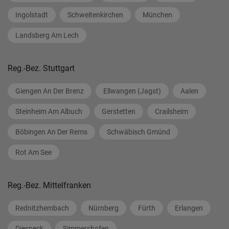
Ingolstadt
Schweitenkirchen
München
Landsberg Am Lech
Reg.-Bez. Stuttgart
Giengen An Der Brenz
Ellwangen (Jagst)
Aalen
Steinheim Am Albuch
Gerstetten
Crailsheim
Böbingen An Der Rems
Schwäbisch Gmünd
Rot Am See
Reg.-Bez. Mittelfranken
Rednitzhembach
Nürnberg
Fürth
Erlangen
Diespeck
Simmershofen