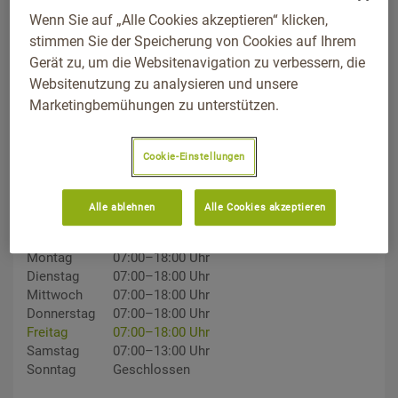
Wenn Sie auf „Alle Cookies akzeptieren“ klicken,
stimmen Sie der Speicherung von Cookies auf Ihrem
Gerät zu, um die Websitenavigation zu verbessern, die
Websitenutzung zu analysieren und unsere
ADDRESS
Marketingbemühungen zu unterstützen.
Reutlinger Straße 63, 72072, Tübingen, Baden-Württemberg
Wegbeschreibung
Cookie-Einstellungen
TELEFON
0151/17432844
Alle ablehnen
Alle Cookies akzeptieren
ÖFFNUNGSZEITEN
Montag
07:00–18:00 Uhr
Dienstag
07:00–18:00 Uhr
Mittwoch
07:00–18:00 Uhr
Donnerstag
07:00–18:00 Uhr
Freitag
07:00–18:00 Uhr
Samstag
07:00–13:00 Uhr
Sonntag
Geschlossen