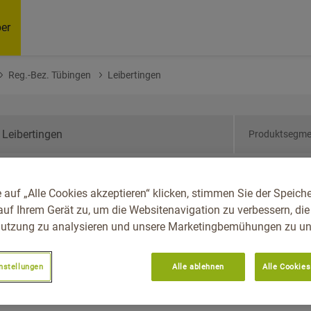
er
Reg.-Bez. Tübingen
Leibertingen
Produktsegme
den-Württemberg, Reg.-
 auf „Alle Cookies akzeptieren“ klicken, stimmen Sie der Speich
tingen
auf Ihrem Gerät zu, um die Websitenavigation zu verbessern, die
utzung zu analysieren und unsere Marketingbemühungen zu unt
nstellungen
Alle ablehnen
Alle Cookies
Empfoh