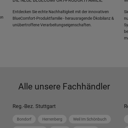
DIE NEUE BLUECOMFORT-PRODUKTFAMILIE
W
Entdecken Sie echte Nachhaltigkeit mit der innovativen
Si
on
BlueComfort-Produktfamilie - herausragende Ökobilanz &
nu
unübertroffene Verarbeitungseigenschaften.
Sy
be
m
Alle unsere Fachhändler
Reg.-Bez. Stuttgart
R
Bondorf
Herrenberg
Weil Im Schönbuch