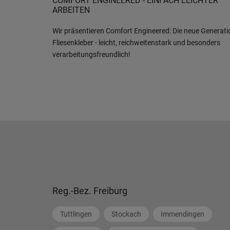
COMFORT ENGINEERED - EINFACH LEICHTER
ARBEITEN
Wir präsentieren Comfort Engineered: Die neue Generati
Fliesenkleber - leicht, reichweitenstark und besonders
verarbeitungsfreundlich!
Reg.-Bez. Freiburg
Tuttlingen
Stockach
Immendingen