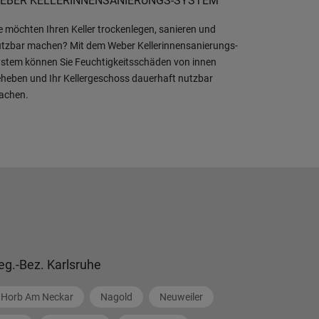
EBER KELLERINNENSANIERUNGS-SYSTEM
e möchten Ihren Keller trockenlegen, sanieren und
tzbar machen? Mit dem Weber Kellerinnensanierungs-
stem können Sie Feuchtigkeitsschäden von innen
heben und Ihr Kellergeschoss dauerhaft nutzbar
achen.
eg.-Bez. Karlsruhe
Horb Am Neckar
Nagold
Neuweiler