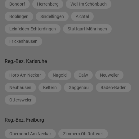
Bondorf
Herrenberg
Weil Im Schönbuch
Böblingen
Sindelfingen
Aichtal
Leinfelden-Echterdingen
Stuttgart Möhringen
Frickenhausen
Reg.-Bez. Karlsruhe
Horb Am Neckar
Nagold
Calw
Neuweiler
Neuhausen
Keltern
Gaggenau
Baden-Baden
Ottersweier
Reg.-Bez. Freiburg
Oberndorf Am Neckar
Zimmern Ob Rottweil