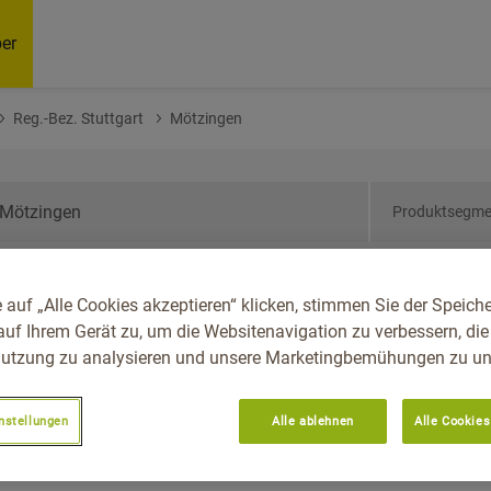
er
Reg.-Bez. Stuttgart
Mötzingen
Produktsegme
den-Württemberg, Reg.-
 auf „Alle Cookies akzeptieren“ klicken, stimmen Sie der Speich
ngen
auf Ihrem Gerät zu, um die Websitenavigation zu verbessern, die
utzung zu analysieren und unsere Marketingbemühungen zu unt
nstellungen
Alle ablehnen
Alle Cookies
Empfoh