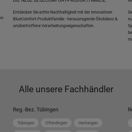
DIE NEUE BLUECOMFORT-PRODUKTFAMILIE
W
Entdecken Sie echte Nachhaltigkeit mit der innovativen
Si
on
BlueComfort-Produktfamilie - herausragende Ökobilanz &
nu
unübertroffene Verarbeitungseigenschaften.
Sy
be
m
Alle unsere Fachhändler
Reg.-Bez. Tübingen
R
Tübingen
Ofterdingen
Hechingen