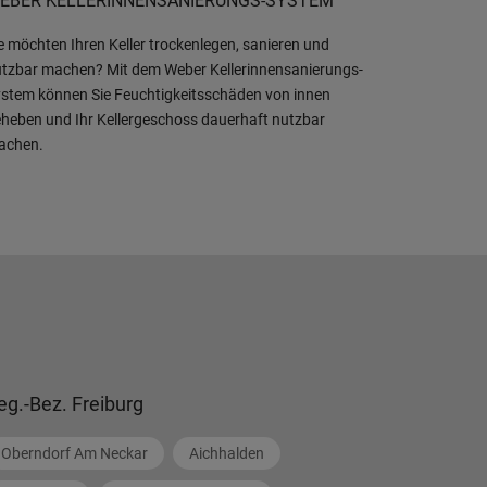
EBER KELLERINNENSANIERUNGS-SYSTEM
e möchten Ihren Keller trockenlegen, sanieren und
tzbar machen? Mit dem Weber Kellerinnensanierungs-
stem können Sie Feuchtigkeitsschäden von innen
heben und Ihr Kellergeschoss dauerhaft nutzbar
achen.
eg.-Bez. Freiburg
Oberndorf Am Neckar
Aichhalden