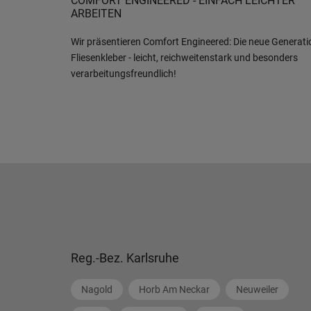
COMFORT ENGINEERED - EINFACH LEICHTER
ARBEITEN
Wir präsentieren Comfort Engineered: Die neue Generati
Fliesenkleber - leicht, reichweitenstark und besonders
verarbeitungsfreundlich!
Reg.-Bez. Karlsruhe
Nagold
Horb Am Neckar
Neuweiler