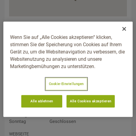
ADDRESS
Hörlebacher Straße 5, 74532, Ilshofen, Baden-Württemberg
Wenn Sie auf „Alle Cookies akzeptieren“ klicken,
Wegbeschreibung
stimmen Sie der Speicherung von Cookies auf Ihrem
Gerät zu, um die Websitenavigation zu verbessern, die
TELEFON
Websitenutzung zu analysieren und unsere
07904/221
Marketingbemühungen zu unterstützen.
ÖFFNUNGSZEITEN
Montag
07:00–12:00 Uhr
13:00–17:30 Uhr
Cookie-Einstellungen
Dienstag
07:00–12:00 Uhr
13:00–17:30 Uhr
Mittwoch
07:00–12:00 Uhr
13:00–17:30 Uhr
Alle ablehnen
Alle Cookies akzeptieren
Donnerstag
07:00–12:00 Uhr
13:00–17:30 Uhr
Freitag
07:00–12:00 Uhr
13:00–17:30 Uhr
Samstag
07:00–12:00 Uhr
Sonntag
Geschlossen
WEBSEITE