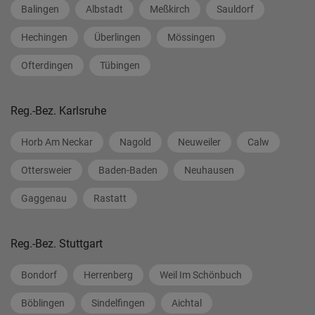
Balingen
Albstadt
Meßkirch
Sauldorf
Hechingen
Überlingen
Mössingen
Ofterdingen
Tübingen
Reg.-Bez. Karlsruhe
Horb Am Neckar
Nagold
Neuweiler
Calw
Ottersweier
Baden-Baden
Neuhausen
Gaggenau
Rastatt
Reg.-Bez. Stuttgart
Bondorf
Herrenberg
Weil Im Schönbuch
Böblingen
Sindelfingen
Aichtal