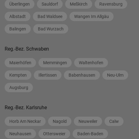
Überlingen
Sauldorf
Meßkirch
Ravensburg
Albstadt
Bad Waldsee
Wangen Im Allgäu
Balingen
Bad Wurzach
Reg.-Bez. Schwaben
Maierhöfen
Memmingen
Waltenhofen
Kempten
Illertissen
Babenhausen
Neu-Ulm
Augsburg
Reg.-Bez. Karlsruhe
Horb Am Neckar
Nagold
Neuweiler
Calw
Neuhausen
Ottersweier
Baden-Baden